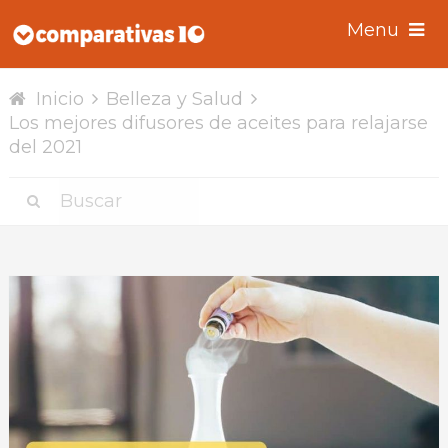
Menu
Inicio
Belleza y Salud
Los mejores difusores de aceites para relajarse
del 2021