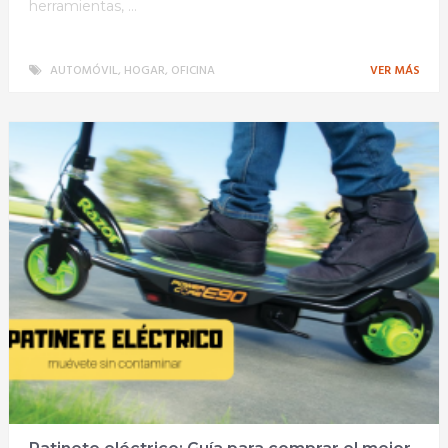
herramientas, …
AUTOMÓVIL
,
HOGAR
,
OFICINA
VER MÁS