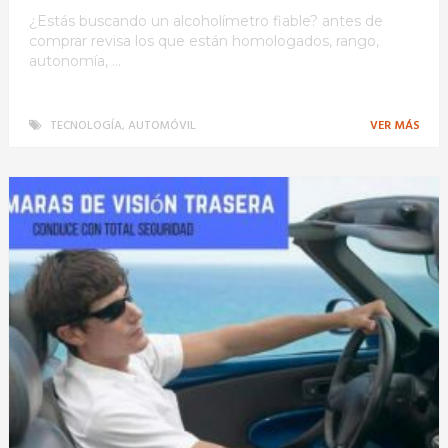
¿Estás buscando un alcoholímetro fiable? antes de
comprar revisa los que están homologados, rango,
autonomía, …
TECNOLOGÍA
,
AUTOMÓVIL
VER MÁS