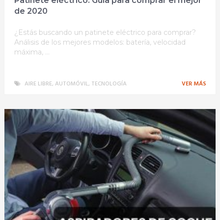
Patinete eléctrico: Guía para comprar el mejor
de 2020
¿Estás buscando un patinete eléctrico para comprar?
Análisis de los mejores modelos: batería, velocidad
máxima, …
AIRE LIBRE
,
AUTOMÓVIL
,
TECNOLOGÍA
VER MÁS