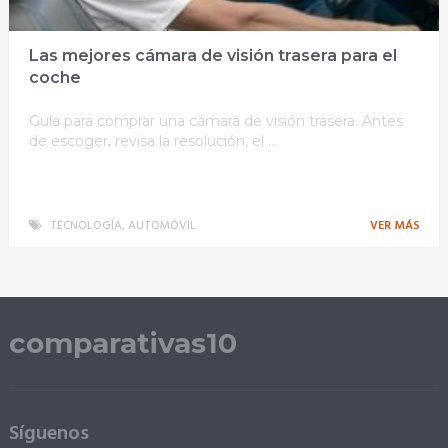
Las mejores cámara de visión trasera para el
coche
Guía para comprar una cámara de visión trasera. Antes
de escoger, revisa la resolución, el …
TECNOLOGÍA
,
AUTOMÓVIL
VER MÁS
comparativas10
Síguenos