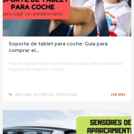
Soporte de tablet para coche: Guía para
comprar el...
Hoy te hablaré sobre un producto que me ha facilitado
mucho los viajes en coche …
AIRE LIBRE
,
AUTOMÓVIL
,
TECNOLOGÍA
VER MÁS