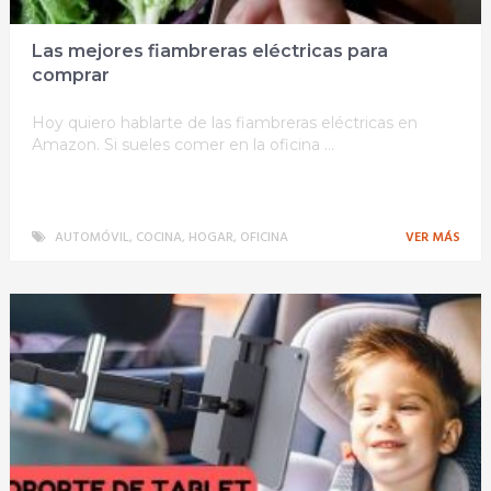
Las mejores fiambreras eléctricas para
comprar
Hoy quiero hablarte de las fiambreras eléctricas en
Amazon. Si sueles comer en la oficina …
AUTOMÓVIL
,
COCINA
,
HOGAR
,
OFICINA
VER MÁS