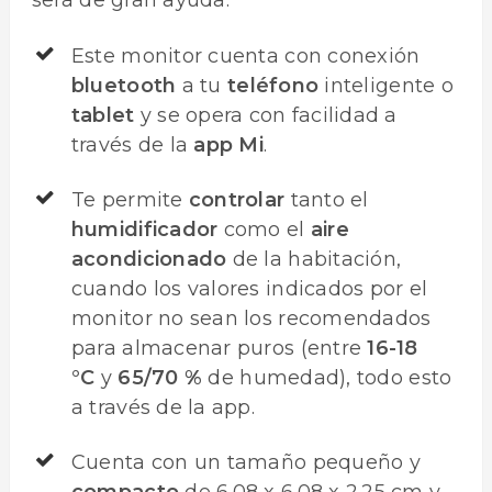
Este monitor cuenta con conexión
bluetooth
a tu
teléfono
inteligente o
tablet
y se opera con facilidad a
través de la
app Mi
.
Te permite
controlar
tanto el
humidificador
como el
aire
acondicionado
de la habitación,
cuando los valores indicados por el
monitor no sean los recomendados
para almacenar puros (entre
16-18
°C
y
65/70 %
de humedad), todo esto
a través de la app.
Cuenta con un tamaño pequeño y
compacto
de 6.08 x 6.08 x 2.25 cm y